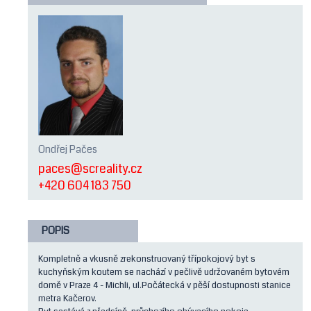
Ondřej Pačes
paces@screality.cz
+420 604 183 750
POPIS
Kompletně a vkusně zrekonstruovaný třípokojový byt s
kuchyňským koutem se nachází v pečlivě udržovaném bytovém
domě v Praze 4 - Michli, ul.Počátecká v pěší dostupnosti stanice
metra Kačerov.