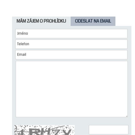
Zařízeno:
Zařízeno
Dopravní dostupnost:
MHD
Volný od:
01.08.2025
MÁM ZÁJEM O PROHLÍDKU
ODESLAT NA EMAIL
Energetická náročnost budovy:
C - Úsporná
Ukazatel energetické náročnosti
81 kWh/m
za rok
2
budovy:
Energetická náročnost podle
78/2013 Sb
vyhlášky: