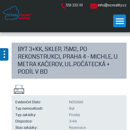
728 333 111
info@screality.cz
ÚVOD
Kompletní
BYT 3+KK, SKLEP, 75M2, PO
nabídka
NAŠE SLUŽBY
REKONSTRUKCI, PRAHA 4 - MICHLE, U
METRA KAČEROV, UL.POČÁTECKÁ +
NABÍDKA
Prodej
PODÍL V BD
Byty
POPTÁVKA
Rodinné
domy
ODHAD
Činžovní
Evidenční číslo:
N05888
domy
Typ nemovitosti:
Byt
Rekreační
BLOG
Typ zakázky:
Prodej
objekty
Dispozice:
3+kk
Komerční
NÁŠ TÝM
Stav zakázky:
Rezervace
objekty