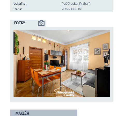
Lokalita:
Počátecká, Praha 4
Pozemky
KANCELÁŘ
Cena:
9 499 000 Kč
Ostatní
FOTKY
Pronájem
Byty
Rodinné
domy
Ostatní
MAKLÉŘ