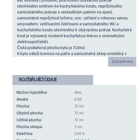
Byt sestává z předsíně, průchozího obývacího pokoje
otevřeného směrem ke kuchyňskému koutu, neprůchozího
samostatného pokoje s vestavěným patrem na spaní,
samostatné neprůchozí ložnice, soc. zařízení s rohovou vanou,
umyvadlem, vyhřívacími žebřinami a samostatného WC a
kuchyňského koutu otevřeného k obývacímu pokoji. Kuchyňský
kout je vybavený moderní kuchyňskou linkou s vestavěnými
elektrospotřebiči.
Čistá podlahová plocha bytu je 71,8m2.
K bytu náleží komora na patře a samostatný sklep umístěný v
suterénu domu.
Zobrazit více
Byt je v osobním vlastnictví bez jakéhokoli omezení vlastnického
práva. Dům je velice pečlivě udržovaný, SVJ hospodaří bez úvěru.
Kompletně zrekonstruované společné prostory nabízejí k využití
ROZŠIŘUJÍCÍ ÚDAJE
v suterénu domu kolárnu/kočárkárnu, vybavenou kutilskou dílnu
a verkoryse řešenou společenskou místnost s barovým pultem,
Možno hypotéka:
Ano
posezením i soc.zařízením.
Anuita:
0 Kč
V ceně bytu je i většina vybavení a hlavně velmi zajímavý podíl v
Plocha:
72 m
bytovém družstvu, které vlastní a tržně pronajímá tři bytové
2
jednotky (52, 53 a 70m2) v posledním patře domu.
Obytná plocha:
72 m
2
Vytápění bytů a ohřev teplé vody zajišťuje vlastní plynová
Užitná plocha:
72 m
2
kotelna umístěná v suterénu domu.
Plocha sklepa:
3 m
2
V tomto domě prodáváme ještě jeden byt 2+1 (78m2) přímo
Elektřina:
230 V
sousedící s touto bytovou jednotkou a při případné společné