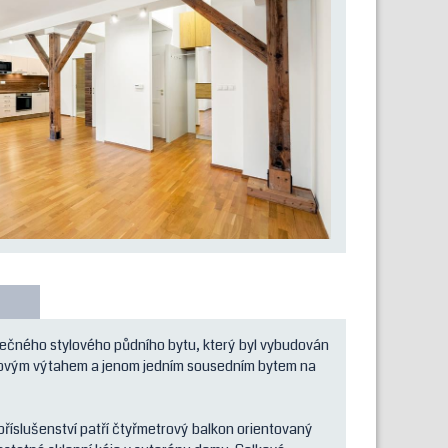
nečného stylového půdního bytu, který byl vybudován
 novým výtahem a jenom jedním sousedním bytem na
 příslušenství patří čtyřmetrový balkon orientovaný