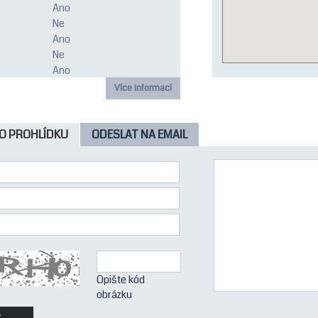
Ano
Pro více informací n
Ne
byt již jako novostav
Ano
investici na pronájem
Ne
svědčí o kvalitě bytu 
Ano
dovy:
Cihla
Více informací
V domě, plynové
5. patro
5
O PROHLÍDKU
ODESLAT NA EMAIL
í:
0
ních
6
ních
0
cích míst:
0
0
2014
ti:
Novostavba
Opište kód
:
Osobní
obrázku
Centrum
Částečně zařízeno
t