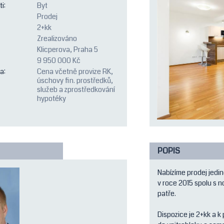
i:
Byt
Prodej
2+kk
Zrealizováno
Klicperova, Praha 5
9 950 000 Kč
a:
Cena včetně provize RK,
úschovy fin. prostředků,
služeb a zprostředkování
hypotéky
POPIS
Nabízíme prodej jedi
v roce 2015 spolu s
patře.
Dispozice je 2+kk a k