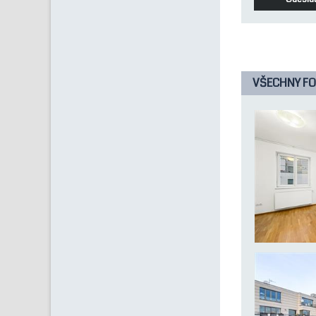
Volný od:
Podkroví:
Energetická n
budovy:
VŠECHNY FO