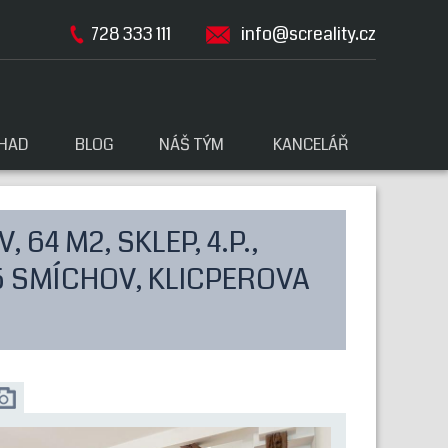
728 333 111
info@screality.cz
" PRO 
HAD
BLOG
NÁŠ TÝM
KANCELÁŘ
64 M2, SKLEP, 4.P.,
5 SMÍCHOV, KLICPEROVA