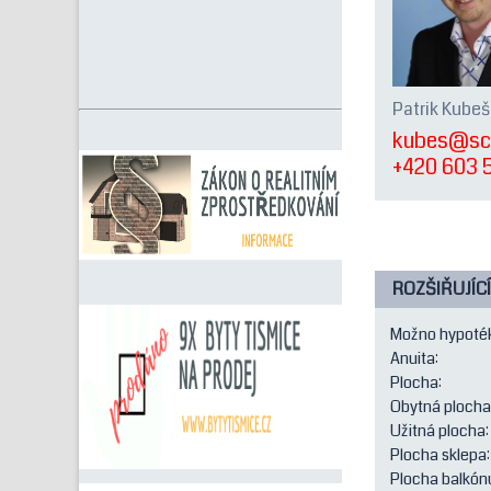
Patrik Kubeš
kubes@scr
+420 603 
ROZŠIŘUJÍCÍ
Možno hypoté
Anuita:
Plocha:
Obytná plocha
Užitná plocha:
Plocha sklepa:
Plocha balkón