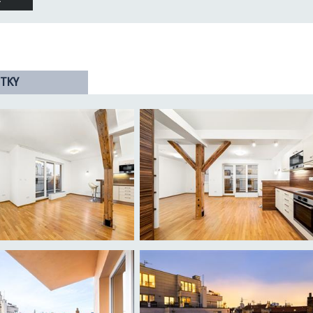
01.11.2025
Ano
áročnost
G - Mimořádně
nehospodárná
TKY