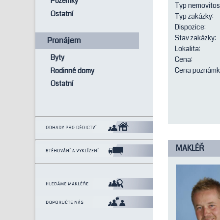
Pozemky
Typ nemovitost
Ostatní
Typ zakázky:
Dispozice:
Stav zakázky:
Pronájem
Lokalita:
Byty
Cena:
Cena poznámk
Rodinné domy
Ostatní
MAKLÉŘ