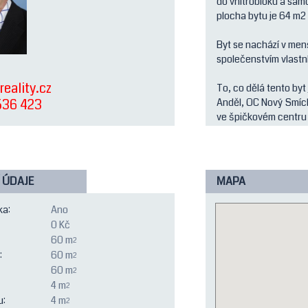
do vnitrobloku a sam
plocha bytu je 64 m2
Byt se nachází v men
společenstvím vlastní
eality.cz
To, co dělá tento byt
536 423
Anděl, OC Nový Smíc
ve špičkovém centru S
hlavní provoz.
Byt byl budován tak, 
koupelně, která je ko
 ÚDAJE
MAPA
obývacím pokojem. Pok
samostatné wc mimo 
ka:
Ano
0 Kč
První majitel také n
60 m
2
vestavěných skříní n
:
60 m
2
všemi spotřebiči. Ob
60 m
2
orientován na západ, 
4 m
2
dubové a byt je nově 
u:
4 m
2