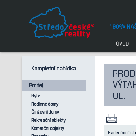
" 90% NAŠ
ÚVOD
Kompletní nabídka
PRODE
VÝTAH
Prodej
UL.
Byty
Rodinné domy
Činžovní domy
Rekreační objekty
Komerční objekty
Evidenční číslo