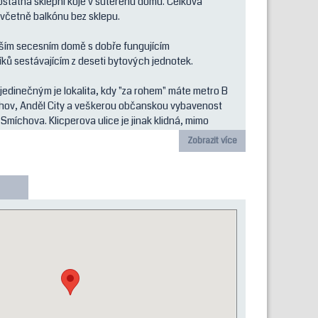
ostatná sklepní kóje v suterénu domu. Celková
 včetně balkónu bez sklepu.
ším secesním domě s dobře fungujícím
ků sestávajícím z deseti bytových jednotek.
 jedinečným je lokalita, kdy "za rohem" máte metro B
hov, Anděl City a veškerou občanskou vybavenost
míchova. Klicperova ulice je jinak klidná, mimo
Zobrazit více
aby nebyl nudný, což se projevilo zejména na
mpletně prosklená a nachází se mezi ložnicí a
ud by to na Vás bylo moc, tak k dispozici je i druhé
koupelnu se vstupem z chodby.
echal byt osadit dostatkem úložných prostor v podobě
a několika místech a také kuchyňskou linkou se
ývací pokoj s kuchyňským koutem a balkonem je
ložnice je na východ. Plovoucí podlahy jsou kvalitní
vymalovaný a okamžitě k dispozici.